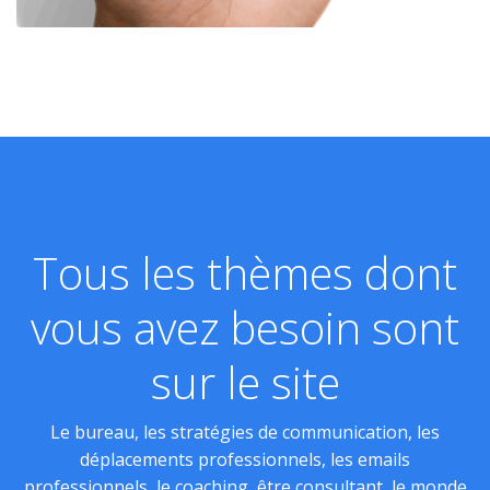
Tous les thèmes dont
vous avez besoin sont
sur le site
Le bureau, les stratégies de communication, les
déplacements professionnels, les emails
professionnels, le coaching, être consultant, le monde