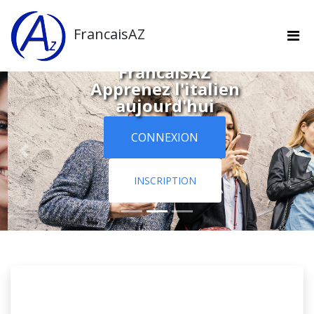
FrancaisAZ
Bienvenue chez
FrancaisAZ
Apprenez l'italien
aujourd'hui
CONNEXION
INSCRIPTION